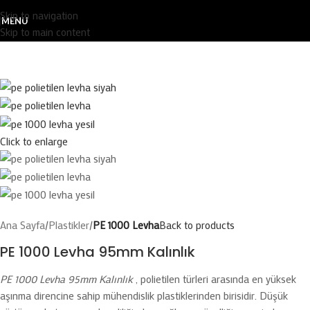
Skip to navigation
MENU
Skip to main content
Click to enlarge
Ana Sayfa
Plastikler
PE 1000 Levha
Back to products
PE 1000 Levha 95mm Kalınlık
PE 1000 Levha 95mm Kalınlık
, polietilen türleri arasında en yüksek
aşınma direncine sahip mühendislik plastiklerinden birisidir. Düşük