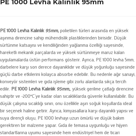
PE 1000 Levha Kalınlık 95mm
PE 1000 Levha Kalınlık
95mm,
polietilen türleri arasında en yüksek
aşınma direncine sahip mühendislik plastiklerinden birisidir. Düşük
sürtünme katsayısı ve kendiliğinden yağlanma özelliği sayesinde,
hareketli mekanik parçalarda ve yüksek sürtünmeye maruz kalan
uygulamalarda üstün performans gösterir. Ayrıca, PE 1000 levha 5mm,
darbelere karşı son derece dayanıklıdır ve düşük yoğunluğu sayesinde
güçlü darbe etkilerini kolayca absorbe edebilir. Bu nedenle ağır sanayi,
konveyör sistemleri ve gıda işleme gibi zorlu alanlarda sıkça tercih
edilir.
PE 1000 Levha Kalınlık
95mm
,
, yüksek gerilme çatlağı direncine
sahiptir ve -200°C’ye kadar olan sıcaklıklarda güvenle kullanılabilir. Bu
düşük çalışma sıcaklığı sınırı, onu özellikle aşırı soğuk koşullarda ideal
bir seçenek haline getirir. Ayrıca, kimyasallara karşı dayanıklı yapısı ve
suya dirençli oluşu, PE 1000 levhayı uzun ömürlü ve düşük bakım
gerektiren bir malzeme yapar. Gıda ile temasa uygunluğu ve hijyen
standartlarına uyumu sayesinde hem endüstriyel hem de ticari