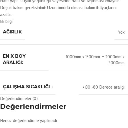
Hafif yapı: Düşük yoğunluğu sayesinde hafif ve taşınması kolaydır.
Düşük bakım gereksinimi: Uzun ömürlü olması, bakım ihtiyaçlarını
azaltır.
Ek bilgi
AĞIRLIK
Yok
EN X BOY
1000mm x 1500mm. – 2000mm x
3000mm
ARALIĞI:
ÇALIŞMA SICAKLIĞI :
+130 -80 Derece aralığı
Değerlendirmeler (0)
Değerlendirmeler
Henüz değerlendirme yapılmadı.