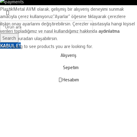
PlastikMetal AVM olarak, gelişmiş bir alışveriş deneyimi sunmak
amacıyla çerez kullanıyoruz.
"Ayarlar" öğesine tıklayarak çerezlere
ilişkin onay ayarlarını değiştirebilirsin. Çerezler vasıtasıyla hangi kişisel
verileri topladığımız ve nasıl kullandığımız hakkında
aydınlatma
Search
metnine
buradan ulaşabilirsin.
KABUL ET
Start typing to see products you are looking for.
Alışveriş
Sepetim
Hesabım